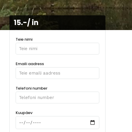
15.-/ in
Teie nimi
Emaili aadress
Telefoni number
Kuupäev