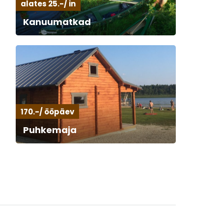
alates 25.-/ in
Kanuumatkad
170.-/ ööpäev
Puhkemaja