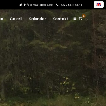
info@matkapesa.ee
+372 5814 5848
0
ed
Galerii
Kalender
Kontakt