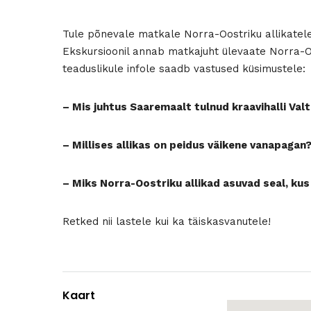
Tule põnevale matkale Norra-Oostriku allikatele 
Ekskursioonil annab matkajuht ülevaate Norra-Oo
teaduslikule infole saadb vastused küsimustele:
– Mis juhtus Saaremaalt tulnud kraavihalli Valt
– Millises allikas on peidus väikene vanapagan
– Miks Norra-Oostriku allikad asuvad seal, ku
Retked nii lastele kui ka täiskasvanutele!
Kaart