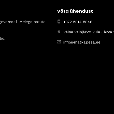
Võta ühendust
gevamaal. Meiega satute
+372 5814 5848
Väina Väinjärve küla Järva
id.
info@matkapesa.ee