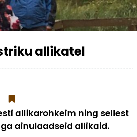
riku allikatel
sti allikarohkeim ning sellest
äga ainulaadseid allikaid.