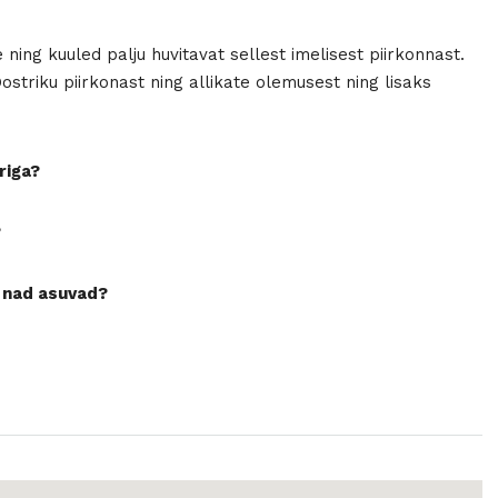
ning kuuled palju huvitavat sellest imelisest piirkonnast.
striku piirkonast ning allikate olemusest ning lisaks
riga?
?
s nad asuvad?