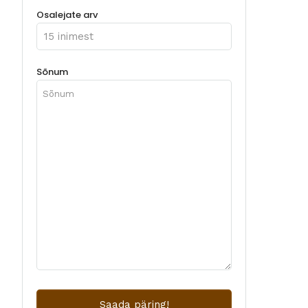
Osalejate arv
Sõnum