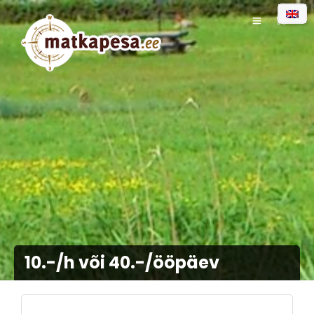
0
10.-/h või 40.-/ööpäev