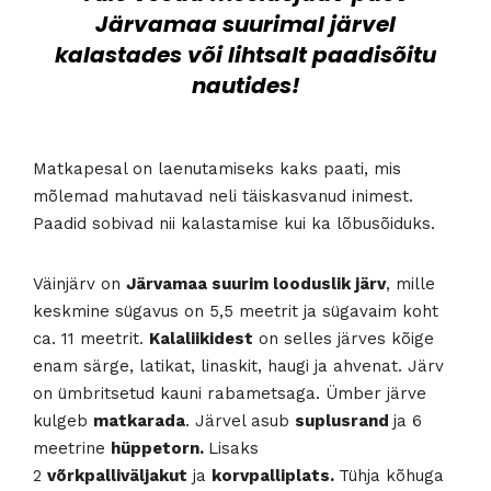
Järvamaa suurimal järvel
kalastades või lihtsalt paadisõitu
nautides!
Matkapesal on laenutamiseks kaks paati, mis
mõlemad mahutavad neli täiskasvanud inimest.
Paadid sobivad nii kalastamise kui ka lõbusõiduks.
Väinjärv on
Järvamaa suurim looduslik järv
, mille
keskmine sügavus on 5,5 meetrit ja sügavaim koht
ca. 11 meetrit.
Kalaliikidest
on selles järves kõige
enam särge, latikat, linaskit, haugi ja ahvenat. Järv
on ümbritsetud kauni rabametsaga. Ümber järve
kulgeb
matkarada
. Järvel asub
suplusrand
ja 6
meetrine
hüppetorn.
Lisaks
2
võrkpalliväljakut
ja
korvpalliplats.
Tühja kõhuga