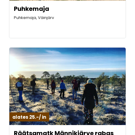
Puhkemaja
Puhkemaja, Väinjärv
alates 25.-/ in
Räätsamatk Männikjärve rabas