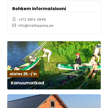
Rohkem informatsiooni
+372 5814 5848
info@matkapesa.ee
alates 25.-/ in
Kanuumatkad