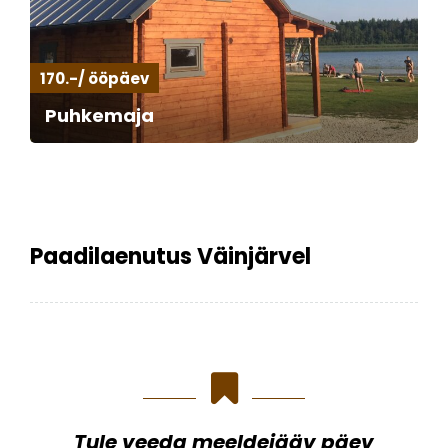
170.-/ ööpäev
Puhkemaja
Paadilaenutus Väinjärvel
Tule veeda meeldejääv päev