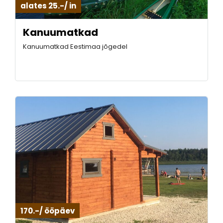
alates 25.-/ in
Kanuumatkad
Kanuumatkad Eestimaa jõgedel
170.-/ ööpäev