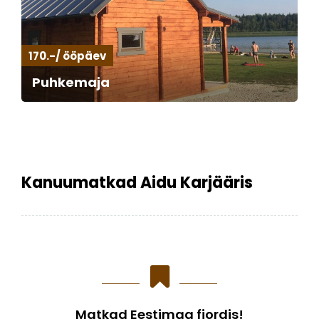
170.-/ ööpäev
Puhkemaja
Kanuumatkad Aidu Karjääris
Matkad Eestimaa fjordis!