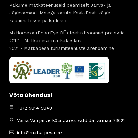
Pakume matkateenuseid peamiselt Järva- ja
Jõgevamaal. Meiega satute Kesk-Eesti kõige
kaunimatesse paikadesse.
Matkapesa (PolarEye OÜ) toetust saanud projektid.
2017 - Matkapesa matkakeskus
2021 - Matkapesa turismiteenuste arendamine
Võta ühendust
+372 5814 5848
Väina Väinjärve küla Järva vald Järvamaa 73021
info@matkapesa.ee