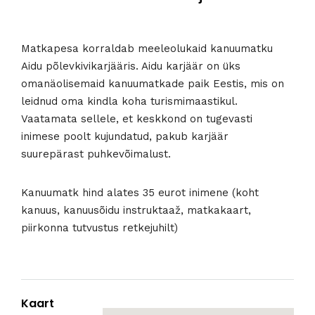
Matkapesa korraldab meeleolukaid kanuumatku
Aidu põlevkivikarjääris. Aidu karjäär on üks
omanäolisemaid kanuumatkade paik Eestis, mis on
leidnud oma kindla koha turismimaastikul.
Vaatamata sellele, et keskkond on tugevasti
inimese poolt kujundatud, pakub karjäär
suurepärast puhkevõimalust.
Kanuumatk hind alates 35 eurot inimene (koht
kanuus, kanuusõidu instruktaaž, matkakaart,
piirkonna tutvustus retkejuhilt)
Kaart