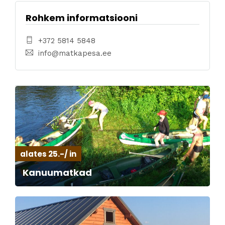
Rohkem informatsiooni
+372 5814 5848
info@matkapesa.ee
alates 25.-/ in
Kanuumatkad