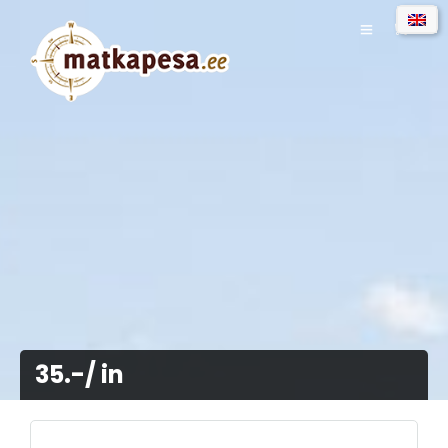
0
35.-/ in