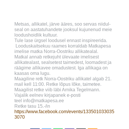
Metsas, allikatel, järve ääres, soo servas niidul-
seal on aastatuhandete jooksul kujunenud meie
loodushoidlik kultuur.
Tule lase ürgsel loodusel ennast inspireerida.
Looduskaitsekuu raames korraldab Matkapesa
imelise matka Norra-Oostriku allikatealal.
Matkal annab retkejuht ülevaate imelisest
allikatealast, sealsetest taimedest, loomadest ja
räägime allikavee omadustest. Iga allikaga on
kaasas oma lugu.
Maagiline retk Norra-Oostriku allikatel algab 21.
mail kell 11:00. Retke lõpus lõke, taimetee.
Maagilist retke viib läbi Arnika Tegelmann.
Vajalik eelnev kirjapanek e-posti
teel info@matkapesa.ee
Retke tasu 15.-/in
https://www.facebook.com/events/133501033035
3070