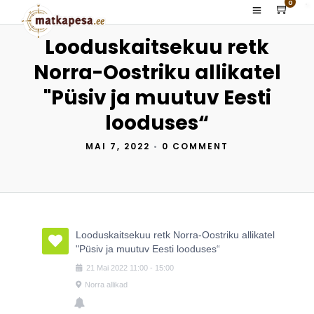
0
Looduskaitsekuu retk
Norra-Oostriku allikatel
"Püsiv ja muutuv Eesti
looduses“
MAI 7, 2022
•
0 COMMENT
Looduskaitsekuu retk Norra-Oostriku allikatel
"Püsiv ja muutuv Eesti looduses“
21
Mai
2022
11:00
-
15:00
Norra allikad