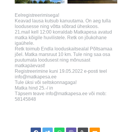
Eelregistreerimisega!
Keavad lausa kutsub kanuutama. On aeg tulla
loodusesse ning võtta sõbrad üheskoos.
21.mail kell 12:00 korraldab Matkapesa avatud
matka kõigile huvilistele. Retk on jõukohane
igaühele.
Retk toimub Endla looduskaitsealal Põltsamaa
jõel. Matka marsruut 10 km. Tule ning saa osa
puutumata loodusest ning mõnusast
matkapäevast!
Registreerimine kuni 19.05.2022 e-posti teel
info@matkapesa.ee
Tule üksi või seltskonnagaga!
Matka hind 25.-/ in
Täpsem teave info@matkapesa.ee või mob:
58145848