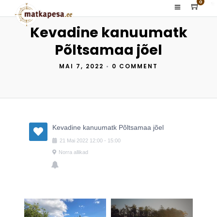
0
Kevadine kanuumatk
Põltsamaa jõel
MAI 7, 2022
•
0 COMMENT
Kevadine kanuumatk Põltsamaa jõel
21
Mai
2022
12:00
-
15:00
Norra allikad