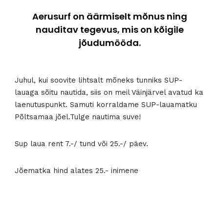
Aerusurf on äärmiselt mõnus ning
nauditav tegevus, mis on kõigile
jõudumööda.
Juhul, kui soovite lihtsalt mõneks tunniks SUP-
lauaga sõitu nautida, siis on meil Väinjärvel avatud ka
laenutuspunkt. Samuti korraldame SUP-lauamatku
Põltsamaa jõel.Tulge nautima suve!
Sup laua rent 7.-/ tund või 25.-/ päev.
Jõematka hind alates 25.- inimene