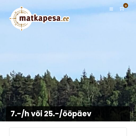
0
7.-/h või 25.-/ööpäev